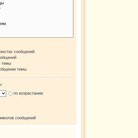
текстах сообщений
ообщений
ю темы
ообщении темы
ы
по возрастанию
имволов сообщений