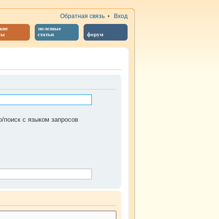
Обратная связь
•
Вход
кие
полезные
бы
статьи
форум
/поиск с языком запросов