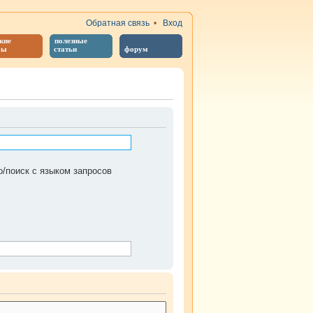
Обратная связь
•
Вход
кие
полезные
бы
статьи
форум
/поиск с языком запросов