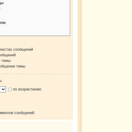
текстах сообщений
ообщений
ю темы
ообщении темы
ы
по возрастанию
имволов сообщений