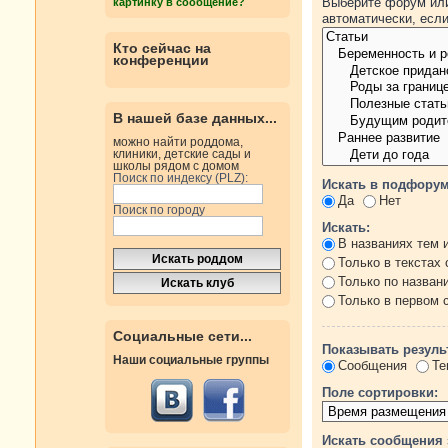
Выберите форум или
картинку в сообщение?
автоматически, есл
Кто сейчас на
конференции
В нашей базе данных...
можно найти роддома,
клиники, детские сады и
школы рядом с домом
Поиск по индексу (PLZ):
Искать в подфорум
Да
Нет
Поиск по городу
Искать:
В названиях тем 
Только в текстах
Только по назван
Только в первом
Социальные сети...
Показывать резуль
Наши социальные группы
Сообщения
Те
Поле сортировки:
Искать сообщения 