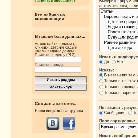
Выберите форум или
картинку в сообщение?
автоматически, есл
Кто сейчас на
конференции
В нашей базе данных...
можно найти роддома,
клиники, детские сады и
школы рядом с домом
Поиск по индексу (PLZ):
Искать в подфорум
Да
Нет
Поиск по городу
Искать:
В названиях тем 
Только в текстах
Только по назван
Только в первом
Социальные сети...
Показывать резуль
Наши социальные группы
Сообщения
Те
Поле сортировки:
Искать сообщения 