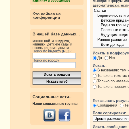
Выберите форум или
картинку в сообщение?
автоматически, есл
Кто сейчас на
конференции
В нашей базе данных...
можно найти роддома,
клиники, детские сады и
школы рядом с домом
Поиск по индексу (PLZ):
Искать в подфорум
Да
Нет
Поиск по городу
Искать:
В названиях тем 
Только в текстах
Только по назван
Только в первом
Социальные сети...
Показывать резуль
Наши социальные группы
Сообщения
Те
Поле сортировки:
Искать сообщения 