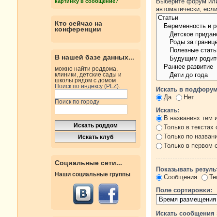
Выберите форум или
картинку в сообщение?
автоматически, есл
Кто сейчас на
конференции
В нашей базе данных...
можно найти роддома,
клиники, детские сады и
школы рядом с домом
Поиск по индексу (PLZ):
Искать в подфорум
Да
Нет
Поиск по городу
Искать:
В названиях тем 
Только в текстах
Только по назван
Только в первом
Социальные сети...
Показывать резуль
Наши социальные группы
Сообщения
Те
Поле сортировки:
Искать сообщения 