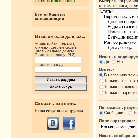
Выберите форум или
картинку в сообщение?
автоматически, есл
Кто сейчас на
конференции
В нашей базе данных...
можно найти роддома,
клиники, детские сады и
школы рядом с домом
Поиск по индексу (PLZ):
Искать в подфорум
Да
Нет
Поиск по городу
Искать:
В названиях тем 
Только в текстах
Только по назван
Только в первом
Социальные сети...
Показывать резуль
Наши социальные группы
Сообщения
Те
Поле сортировки:
Искать сообщения 