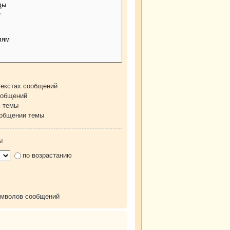
текстах сообщений
ообщений
ю темы
ообщении темы
ы
по возрастанию
имволов сообщений