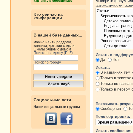
Выберите форум или
картинку в сообщение?
автоматически, есл
Кто сейчас на
конференции
В нашей базе данных...
можно найти роддома,
клиники, детские сады и
школы рядом с домом
Поиск по индексу (PLZ):
Искать в подфорум
Да
Нет
Поиск по городу
Искать:
В названиях тем 
Только в текстах
Только по назван
Только в первом
Социальные сети...
Показывать резуль
Наши социальные группы
Сообщения
Те
Поле сортировки:
Искать сообщения 