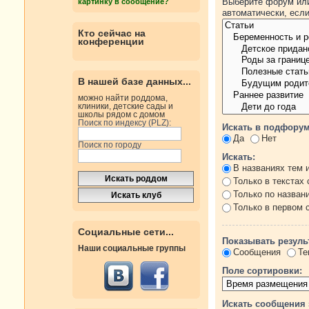
Выберите форум или
картинку в сообщение?
автоматически, есл
Кто сейчас на
конференции
В нашей базе данных...
можно найти роддома,
клиники, детские сады и
школы рядом с домом
Поиск по индексу (PLZ):
Искать в подфорум
Да
Нет
Поиск по городу
Искать:
В названиях тем 
Только в текстах
Только по назван
Только в первом
Социальные сети...
Показывать резуль
Наши социальные группы
Сообщения
Те
Поле сортировки:
Искать сообщения 