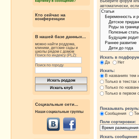
Выберите форум или
картинку в сообщение?
автоматически, есл
Кто сейчас на
конференции
В нашей базе данных...
можно найти роддома,
клиники, детские сады и
школы рядом с домом
Поиск по индексу (PLZ):
Искать в подфорум
Да
Нет
Поиск по городу
Искать:
В названиях тем 
Только в текстах
Только по назван
Только в первом
Социальные сети...
Показывать резуль
Наши социальные группы
Сообщения
Те
Поле сортировки:
Искать сообщения 