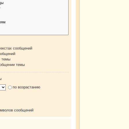
текстах сообщений
ообщений
ю темы
ообщении темы
ы
по возрастанию
имволов сообщений