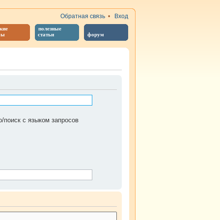
Обратная связь
•
Вход
кие
полезные
бы
статьи
форум
/поиск с языком запросов