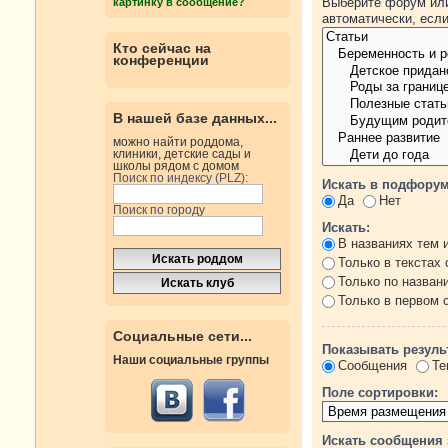
Выберите форум или
картинку в сообщение?
автоматически, есл
Кто сейчас на
конференции
В нашей базе данных...
можно найти роддома,
клиники, детские сады и
школы рядом с домом
Поиск по индексу (PLZ):
Искать в подфорум
Да
Нет
Поиск по городу
Искать:
В названиях тем 
Только в текстах
Только по назван
Только в первом
Социальные сети...
Показывать резуль
Наши социальные группы
Сообщения
Те
Поле сортировки:
Искать сообщения 