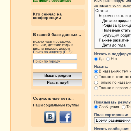
Выберите форум или
картинку в сообщение?
автоматически, есл
Кто сейчас на
конференции
В нашей базе данных...
можно найти роддома,
клиники, детские сады и
школы рядом с домом
Поиск по индексу (PLZ):
Искать в подфорум
Да
Нет
Поиск по городу
Искать:
В названиях тем 
Только в текстах
Только по назван
Только в первом
Социальные сети...
Показывать резуль
Наши социальные группы
Сообщения
Те
Поле сортировки:
Искать сообщения 