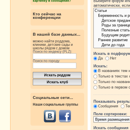
Выберите форум или
картинку в сообщение?
автоматически, есл
Кто сейчас на
конференции
В нашей базе данных...
можно найти роддома,
клиники, детские сады и
школы рядом с домом
Поиск по индексу (PLZ):
Искать в подфорум
Да
Нет
Поиск по городу
Искать:
В названиях тем 
Только в текстах
Только по назван
Только в первом
Социальные сети...
Показывать резуль
Наши социальные группы
Сообщения
Те
Поле сортировки:
Искать сообщения 