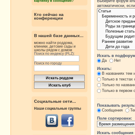
Выберите форум или
картинку в сообщение?
автоматически, есл
Кто сейчас на
конференции
В нашей базе данных...
можно найти роддома,
клиники, детские сады и
школы рядом с домом
Поиск по индексу (PLZ):
Искать в подфорум
Да
Нет
Поиск по городу
Искать:
В названиях тем 
Только в текстах
Только по назван
Только в первом
Социальные сети...
Показывать резуль
Наши социальные группы
Сообщения
Те
Поле сортировки:
Искать сообщения 