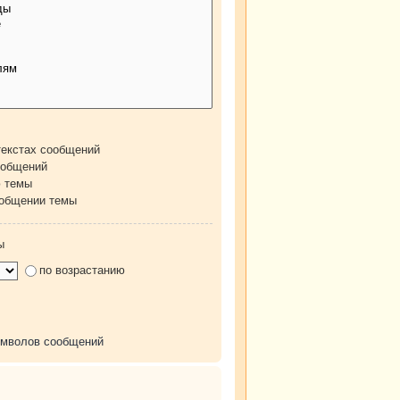
текстах сообщений
ообщений
ю темы
ообщении темы
ы
по возрастанию
имволов сообщений