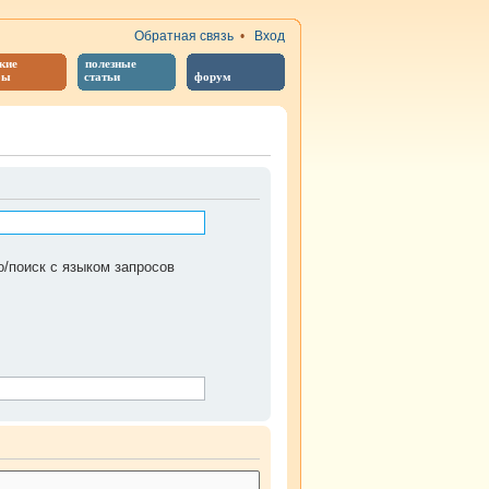
Обратная связь
•
Вход
кие
полезные
бы
статьи
форум
/поиск с языком запросов