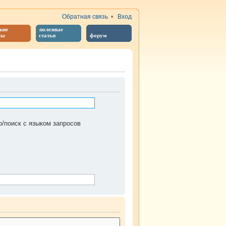
Обратная связь
•
Вход
кие
полезные
бы
статьи
форум
/поиск с языком запросов