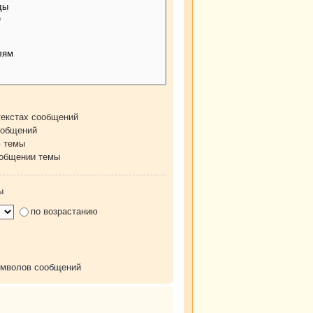
текстах сообщений
ообщений
ю темы
ообщении темы
ы
по возрастанию
имволов сообщений