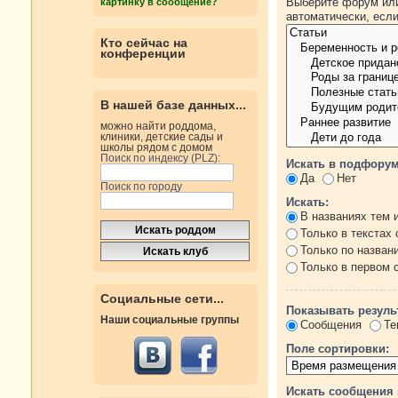
Выберите форум или
картинку в сообщение?
автоматически, есл
Кто сейчас на
конференции
В нашей базе данных...
можно найти роддома,
клиники, детские сады и
школы рядом с домом
Поиск по индексу (PLZ):
Искать в подфорум
Да
Нет
Поиск по городу
Искать:
В названиях тем 
Только в текстах
Только по назван
Только в первом
Социальные сети...
Показывать резуль
Наши социальные группы
Сообщения
Те
Поле сортировки:
Искать сообщения 