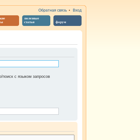
Обратная связь
•
Вход
кие
полезные
бы
статьи
форум
/поиск с языком запросов