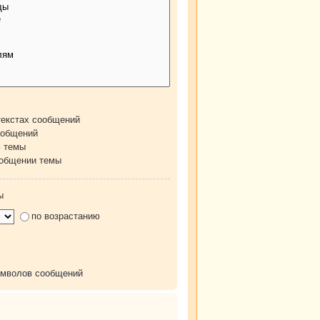
текстах сообщений
ообщений
ю темы
ообщении темы
ы
по возрастанию
имволов сообщений