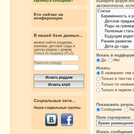
Выберите форум или
картинку в сообщение?
автоматически, есл
Кто сейчас на
конференции
В нашей базе данных...
можно найти роддома,
клиники, детские сады и
школы рядом с домом
Поиск по индексу (PLZ):
Искать в подфорум
Да
Нет
Поиск по городу
Искать:
В названиях тем 
Только в текстах
Только по назван
Только в первом
Социальные сети...
Показывать резуль
Наши социальные группы
Сообщения
Те
Поле сортировки:
Искать сообщения 