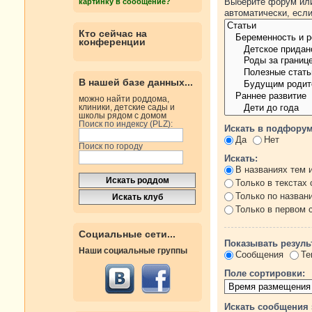
Выберите форум или
картинку в сообщение?
автоматически, есл
Кто сейчас на
конференции
В нашей базе данных...
можно найти роддома,
клиники, детские сады и
школы рядом с домом
Поиск по индексу (PLZ):
Искать в подфорум
Да
Нет
Поиск по городу
Искать:
В названиях тем 
Только в текстах
Только по назван
Только в первом
Социальные сети...
Показывать резуль
Наши социальные группы
Сообщения
Те
Поле сортировки:
Искать сообщения 