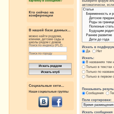
Выберите форум или
картинку в сообщение?
автоматически, есл
Кто сейчас на
конференции
В нашей базе данных...
можно найти роддома,
клиники, детские сады и
школы рядом с домом
Поиск по индексу (PLZ):
Искать в подфорум
Да
Нет
Поиск по городу
Искать:
В названиях тем 
Только в текстах
Только по назван
Только в первом
Социальные сети...
Показывать резуль
Наши социальные группы
Сообщения
Те
Поле сортировки:
Искать сообщения 