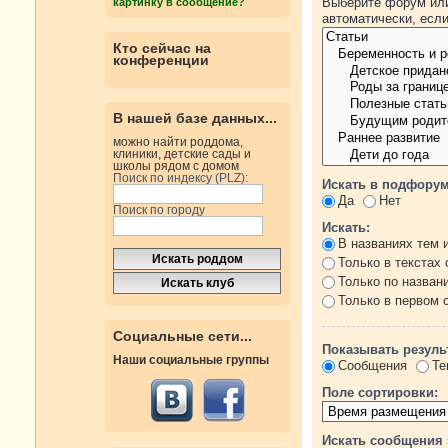
Выберите форум или
картинку в сообщение?
автоматически, есл
Кто сейчас на
конференции
В нашей базе данных...
можно найти роддома,
клиники, детские сады и
школы рядом с домом
Поиск по индексу (PLZ):
Искать в подфорум
Да
Нет
Поиск по городу
Искать:
В названиях тем 
Только в текстах
Только по назван
Только в первом
Социальные сети...
Показывать резуль
Наши социальные группы
Сообщения
Те
Поле сортировки:
Искать сообщения 