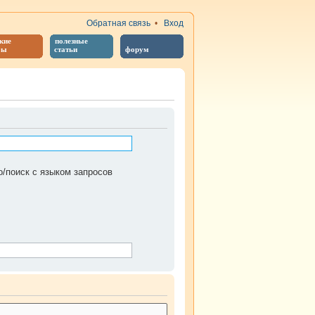
Обратная связь
•
Вход
кие
полезные
бы
статьи
форум
/поиск с языком запросов