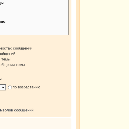
текстах сообщений
ообщений
ю темы
ообщении темы
ы
по возрастанию
имволов сообщений