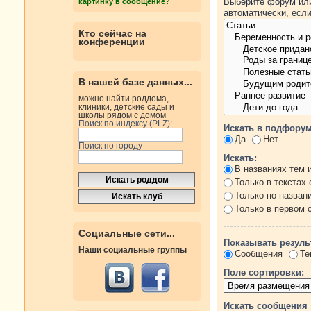
Выберите форум или
картинку в сообщение?
автоматически, есл
Кто сейчас на
конференции
В нашей базе данных...
можно найти роддома,
клиники, детские сады и
школы рядом с домом
Поиск по индексу (PLZ):
Искать в подфорум
Да
Нет
Поиск по городу
Искать:
В названиях тем 
Только в текстах
Только по назван
Только в первом
Социальные сети...
Показывать резуль
Наши социальные группы
Сообщения
Те
Поле сортировки:
Искать сообщения 