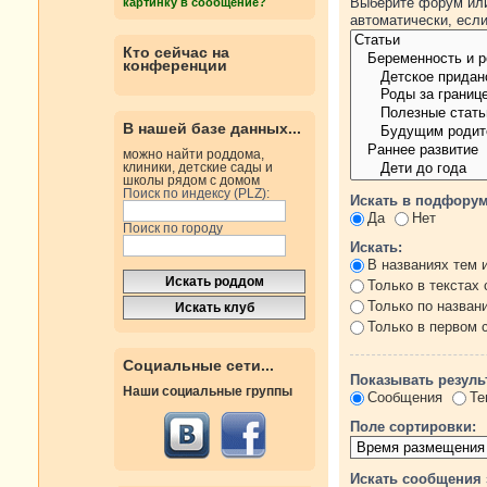
Выберите форум или
картинку в сообщение?
автоматически, есл
Кто сейчас на
конференции
В нашей базе данных...
можно найти роддома,
клиники, детские сады и
школы рядом с домом
Поиск по индексу (PLZ):
Искать в подфорум
Да
Нет
Поиск по городу
Искать:
В названиях тем 
Только в текстах
Только по назван
Только в первом
Социальные сети...
Показывать резуль
Наши социальные группы
Сообщения
Те
Поле сортировки:
Искать сообщения 