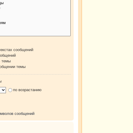
текстах сообщений
ообщений
ю темы
ообщении темы
ы
по возрастанию
имволов сообщений