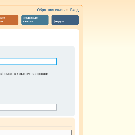
Обратная связь
•
Вход
кие
полезные
бы
статьи
форум
/поиск с языком запросов