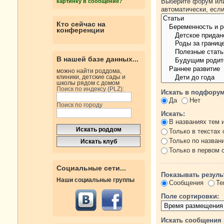
Выберите форум или
картинку в сообщение?
автоматически, есл
Кто сейчас на
конференции
В нашей базе данных...
можно найти роддома,
клиники, детские сады и
школы рядом с домом
Поиск по индексу (PLZ):
Искать в подфорум
Да
Нет
Поиск по городу
Искать:
В названиях тем 
Только в текстах
Только по назван
Только в первом
Социальные сети...
Показывать резуль
Наши социальные группы
Сообщения
Те
Поле сортировки:
Искать сообщения 