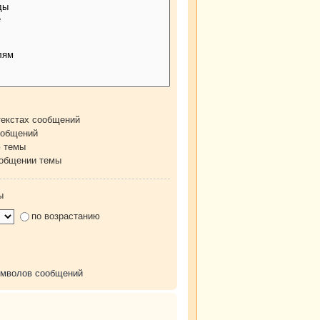
текстах сообщений
ообщений
ю темы
ообщении темы
ы
по возрастанию
имволов сообщений