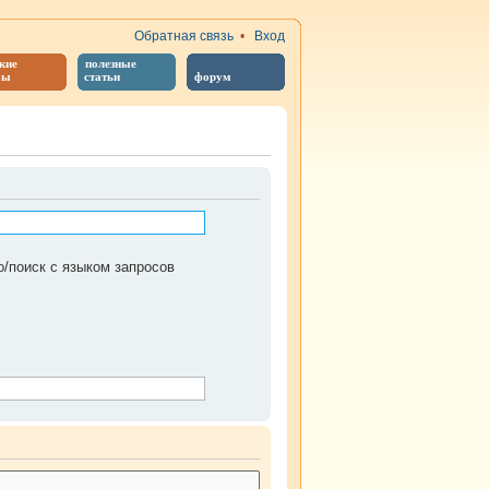
Обратная связь
•
Вход
кие
полезные
бы
статьи
форум
/поиск с языком запросов