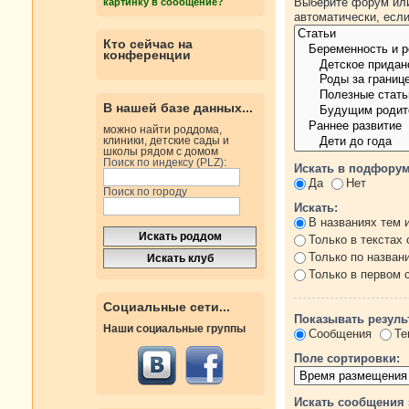
Выберите форум или
картинку в сообщение?
автоматически, есл
Кто сейчас на
конференции
В нашей базе данных...
можно найти роддома,
клиники, детские сады и
школы рядом с домом
Поиск по индексу (PLZ):
Искать в подфорум
Да
Нет
Поиск по городу
Искать:
В названиях тем 
Только в текстах
Только по назван
Только в первом
Социальные сети...
Показывать резуль
Наши социальные группы
Сообщения
Те
Поле сортировки:
Искать сообщения 