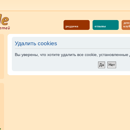
детс
роддома
отзывы
клу
Удалить cookies
Вы уверены, что хотите удалить все cookie, установленны
?