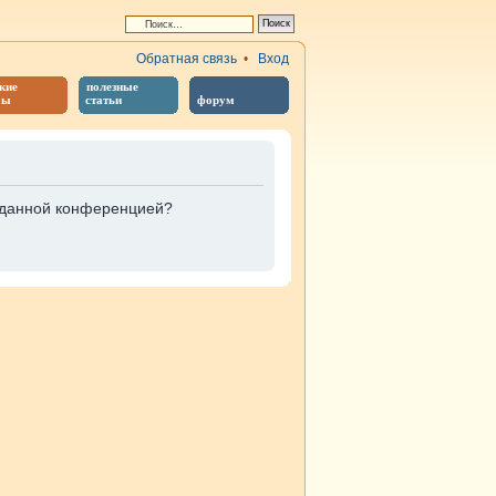
Обратная связь
•
Вход
кие
полезные
бы
статьи
форум
е данной конференцией?