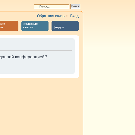
Обратная связь
•
Вход
кие
полезные
бы
статьи
форум
е данной конференцией?