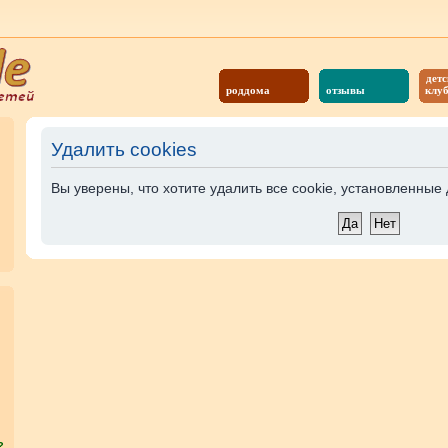
детс
роддома
отзывы
клу
Удалить cookies
Вы уверены, что хотите удалить все cookie, установленны
?