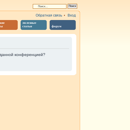
Обратная связь
•
Вход
кие
полезные
бы
статьи
форум
е данной конференцией?