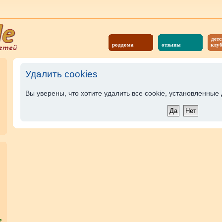
детс
роддома
отзывы
клу
Удалить cookies
Вы уверены, что хотите удалить все cookie, установленны
?