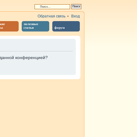
Обратная связь
•
Вход
кие
полезные
бы
статьи
форум
е данной конференцией?