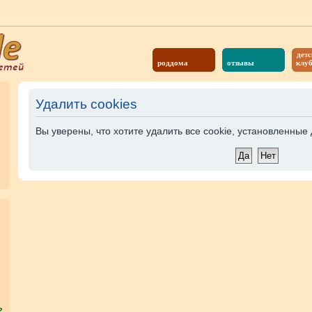
детс
роддома
отзывы
клу
Удалить cookies
Вы уверены, что хотите удалить все cookie, установленны
?