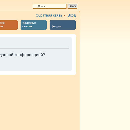
Обратная связь
•
Вход
кие
полезные
бы
статьи
форум
е данной конференцией?