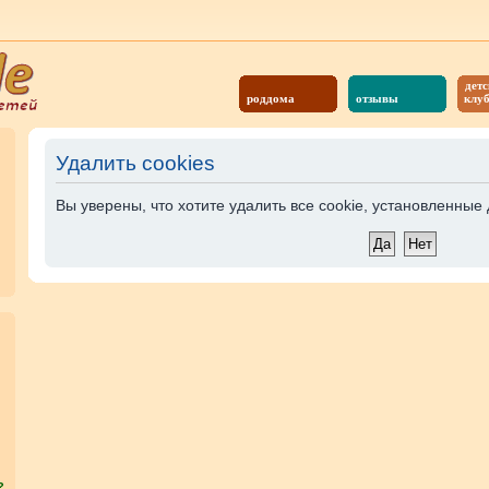
детс
роддома
отзывы
клу
Удалить cookies
Вы уверены, что хотите удалить все cookie, установленны
?