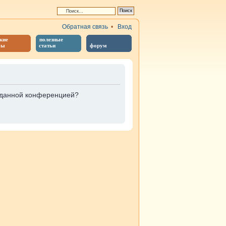
Обратная связь
•
Вход
кие
полезные
бы
статьи
форум
е данной конференцией?