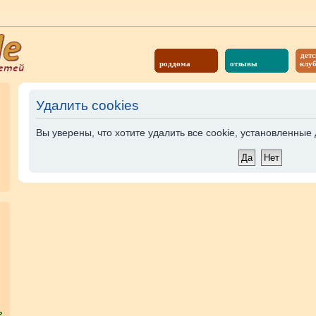
детс
роддома
отзывы
клу
Удалить cookies
Вы уверены, что хотите удалить все cookie, установленны
?