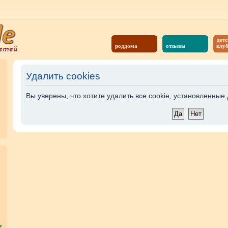
детс
роддома
отзывы
клу
Удалить cookies
Вы уверены, что хотите удалить все cookie, установленны
?