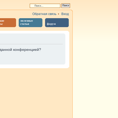
Обратная связь
•
Вход
кие
полезные
бы
статьи
форум
е данной конференцией?