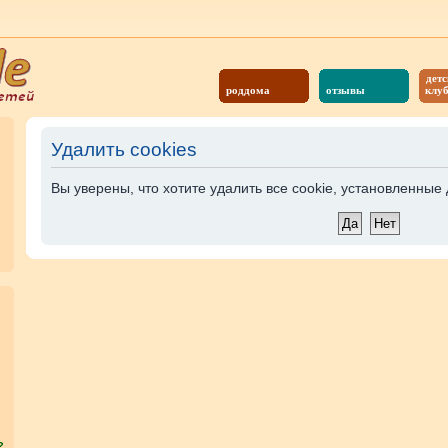
детс
роддома
отзывы
клу
Удалить cookies
Вы уверены, что хотите удалить все cookie, установленны
?