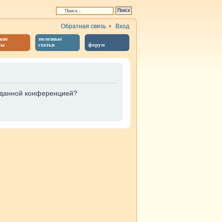
Обратная связь
•
Вход
кие
полезные
бы
статьи
форум
е данной конференцией?