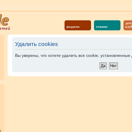
детс
роддома
отзывы
клу
Удалить cookies
Вы уверены, что хотите удалить все cookie, установленны
?