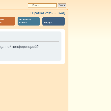
Обратная связь
•
Вход
кие
полезные
бы
статьи
форум
е данной конференцией?