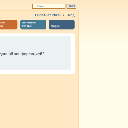
Обратная связь
•
Вход
кие
полезные
бы
статьи
форум
е данной конференцией?