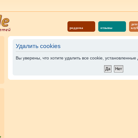
детс
роддома
отзывы
клу
Удалить cookies
Вы уверены, что хотите удалить все cookie, установленны
?