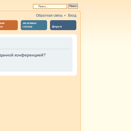
Обратная связь
•
Вход
кие
полезные
бы
статьи
форум
е данной конференцией?