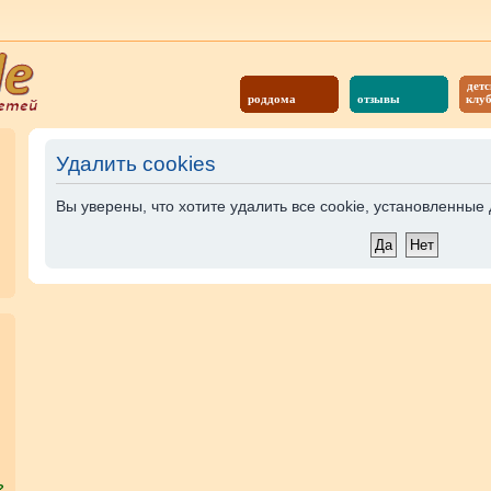
детс
роддома
отзывы
клу
Удалить cookies
Вы уверены, что хотите удалить все cookie, установленны
?