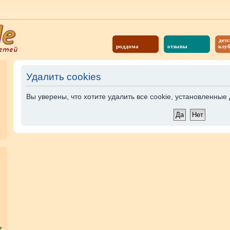
детс
роддома
отзывы
клу
Удалить cookies
Вы уверены, что хотите удалить все cookie, установленны
?