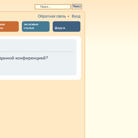
Обратная связь
•
Вход
кие
полезные
бы
статьи
форум
е данной конференцией?