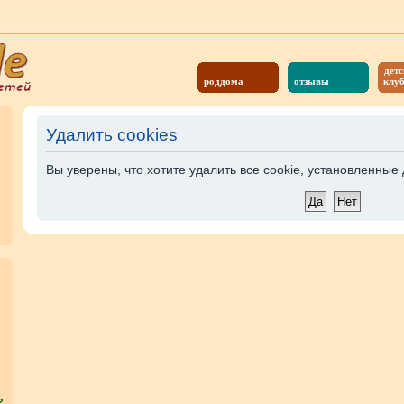
детс
роддома
отзывы
клу
Удалить cookies
Вы уверены, что хотите удалить все cookie, установленны
?