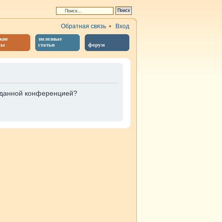
Обратная связь
•
Вход
кие
полезные
бы
статьи
форум
е данной конференцией?