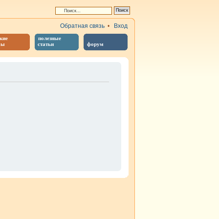
Обратная связь
•
Вход
кие
полезные
бы
статьи
форум