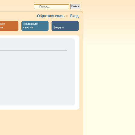
Обратная связь
•
Вход
кие
полезные
бы
статьи
форум