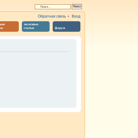
Обратная связь
•
Вход
кие
полезные
бы
статьи
форум