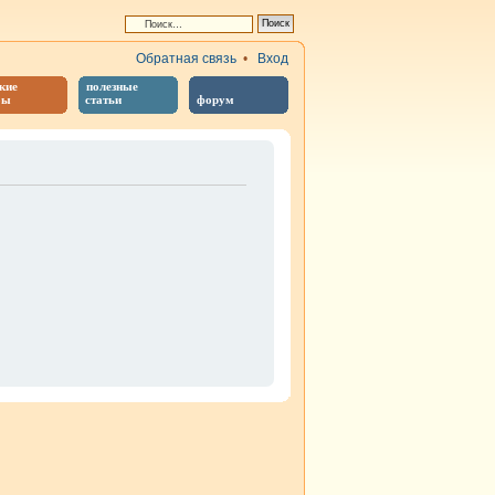
Обратная связь
•
Вход
кие
полезные
бы
статьи
форум