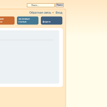
Обратная связь
•
Вход
кие
полезные
бы
статьи
форум