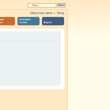
Обратная связь
•
Вход
кие
полезные
бы
статьи
форум